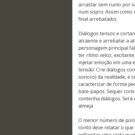
arrastar sem rumo por vá
num sopro. Assim como 
final arrebatador.
Diálogos tensos e cortant
atraente e arrebatar a at
personagem principal fal
ter ritmo veloz, excitan
injetar emoção em uma es
tensão. Crie diálogos co
sonoro) da realidade, e 
caracterizar de forma pe
bate-papos. Sequer cons
contenha diálogos. Será
almeja
O menor número de ponto
conto deve relatar o que
enfrentar uma certa qua