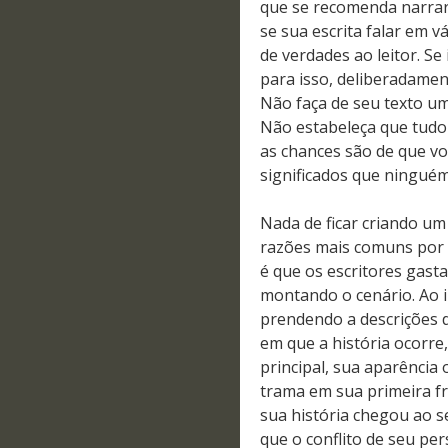
que se recomenda narrar 
se sua escrita falar em vá
de verdades ao leitor. Se
para isso, deliberadamen
Não faça de seu texto um
Não estabeleça que tudo 
as chances são de que v
significados que ninguém
Nada de ficar criando um
razões mais comuns por 
é que os escritores gasta
montando o cenário. Ao in
prendendo a descrições 
em que a história ocorr
principal, sua aparência o
trama em sua primeira f
sua história chegou ao s
que o conflito de seu pe