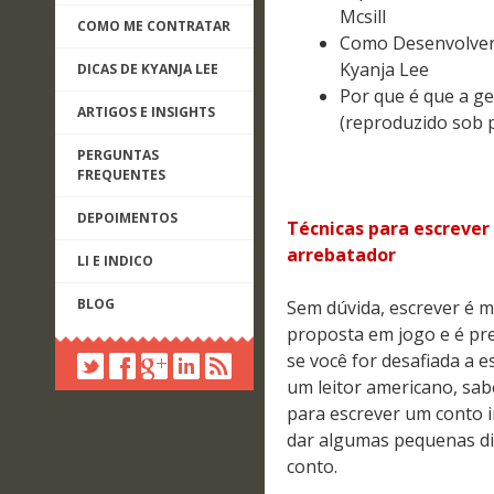
Mcsill
COMO ME CONTRATAR
Como Desenvolver a
Kyanja Lee
DICAS DE KYANJA LEE
Por que é que a ge
ARTIGOS E INSIGHTS
(reproduzido sob 
PERGUNTAS
FREQUENTES
DEPOIMENTOS
Técnicas para escrever
arrebatador
LI E INDICO
BLOG
Sem dúvida, escrever é 
proposta em jogo e é pre
se você for desafiada a 
um leitor americano, sab
para escrever um conto i
dar algumas pequenas di
conto.