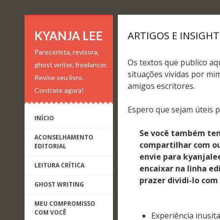
KYANJA LEE
ARTIGOS E INSIGHT
Parecerista, revisora,
Os textos que publico aqu
ghost writer, freelancer.
situações vividas por mim
Revise seu livro.
amigos escritores.
Contrate agora!
Espero que sejam úteis p
INÍCIO
Se você também tem
ACONSELHAMENTO
compartilhar com ou
EDITORIAL
envie para kyanjale
LEITURA CRÍTICA
encaixar na linha ed
prazer dividi-lo com
GHOST WRITING
MEU COMPROMISSO
COM VOCÊ
Experiência inusit