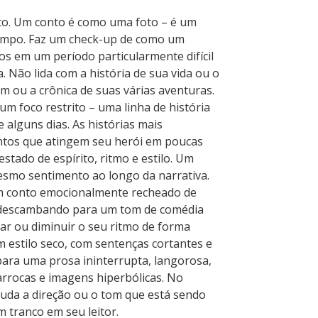
o. Um conto é como uma foto – é um
empo. Faz um check-up de como um
s em um período particularmente difícil
. Não lida com a história de sua vida ou o
 ou a crônica de suas várias aventuras.
m foco restrito – uma linha de história
 alguns dias. As histórias mais
tos que atingem seu herói em poucas
estado de espírito, ritmo e estilo. Um
esmo sentimento ao longo da narrativa.
m conto emocionalmente recheado de
 descambando para um tom de comédia
rar ou diminuir o seu ritmo de forma
m estilo seco, com sentenças cortantes e
para uma prosa ininterrupta, langorosa,
rrocas e imagens hiperbólicas. No
da a direção ou o tom que está sendo
 tranco em seu leitor.