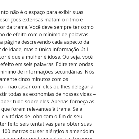
nto não é o espaço para exibir suas
 Descrições extensas matam o ritmo e
tor da trama. Você deve sempre ter como
mo de efeito com o mínimo de palavras.
a página descrevendo cada aspecto da
de idade, mas a única informação útil
tor é que a mulher é idosa. Ou seja, você
efeito em seis palavras: Edite tem ondas
 mínimo de informações secundárias. Nós
amente cinco minutos com os
 – não casar com eles ou lhes delegar a
stir todas as economias de nossas vidas –
saber tudo sobre eles. Apenas forneça as
que forem relevantes`à trama. Se a
s e vitórias de John com o fim de seu
ter feito seis tentativas para obter suas
 100 metros ou ser alérgico a amendoim
que é manter um bom balanço e fornecer