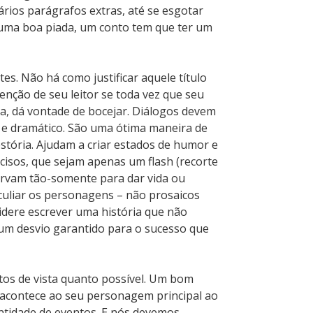
rios parágrafos extras, até se esgotar
uma boa piada, um conto tem que ter um
es. Não há como justificar aquele título
enção de seu leitor se toda vez que seu
a, dá vontade de bocejar. Diálogos devem
te e dramático. São uma ótima maneira de
tória. Ajudam a criar estados de humor e
ncisos, que sejam apenas um flash (recorte
sirvam tão-somente para dar vida ou
culiar os personagens – não prosaicos
idere escrever uma história que não
 um desvio garantido para o sucesso que
s de vista quanto possível. Um bom
 acontece ao seu personagem principal ao
ntidade de eventos. E nós devemos