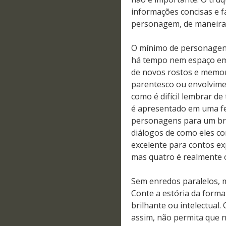
informações concisas e f
personagem, de maneira q
O mínimo de personagen
há tempo nem espaço em
de novos rostos e memor
parentesco ou envolvim
como é difícil lembrar d
é apresentado em uma fe
personagens para um bre
diálogos de como eles c
excelente para contos e
mas quatro é realmente o
Sem enredos paralelos, m
Conte a estória da forma 
brilhante ou intelectual
assim, não permita que n