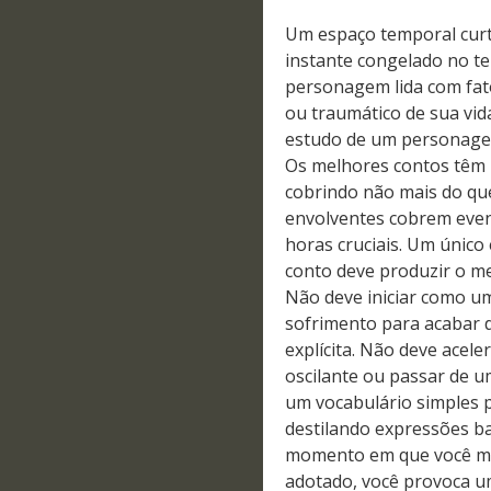
Um espaço temporal curt
instante congelado no t
personagem lida com fato
ou traumático de sua vida
estudo de um personagem
Os melhores contos têm u
cobrindo não mais do que
envolventes cobrem even
horas cruciais. Um único 
conto deve produzir o m
Não deve iniciar como u
sofrimento para acabar
explícita. Não deve acele
oscilante ou passar de u
um vocabulário simples 
destilando expressões ba
momento em que você mu
adotado, você provoca um