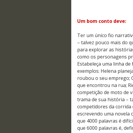
Um bom conto deve:
Ter um único fio narrati
– talvez pouco mais do q
para explorar as históri
como os personagens pri
Estabeleça uma linha de 
exemplos: Helena planej
roubou o seu emprego; Ca
que encontrou na rua; Ri
competição de moto de vi
trama de sua história – t
competidores da corrida 
escrevendo uma novela 
que 4000 palavras é difíc
que 6000 palavras é, def