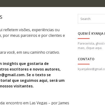
Search
S
i refletem visões, experiências ou
QUEM É KYANJA 
, por meus parceiros e por clientes e
Parecerista, ghost 
mais,
clique aqui.
ara você, em seu caminho criativo.
CONTATO
 insights que gostaria de
tros escritores e novos autores,
kyanjalee@gmail.
e@gmail.com. Se o texto se
itorial que seguimos aqui, será um
 nossos visitantes.
ada: encontro em Las Vegas – por James